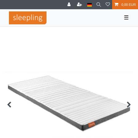
0,00 EUR
☰