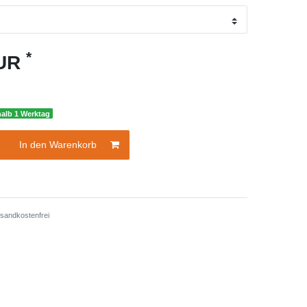
*
EUR
halb 1 Werktag
In den Warenkorb
sandkostenfrei