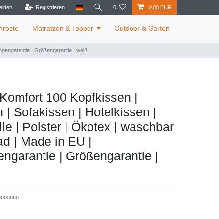
elden
Registrieren
0
0,00 EUR
nroste
Matratzen & Topper
Outdoor & Garten
engengarantie | Größengarantie | weiß
 Komfort 100 Kopfkissen |
n | Sofakissen | Hotelkissen |
le | Polster | Ökotex | waschbar
ad | Made in EU |
ngarantie | Größengarantie |
0005860