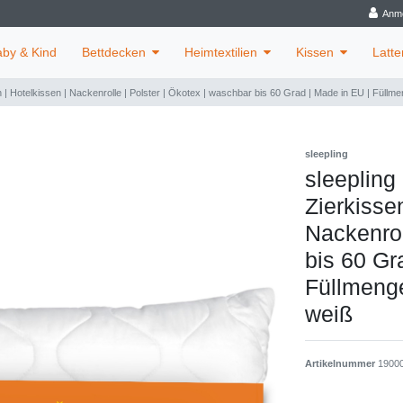
Anm
aby & Kind
Bettdecken
Heimtextilien
Kissen
Latte
n | Hotelkissen | Nackenrolle | Polster | Ökotex | waschbar bis 60 Grad | Made in EU | Füllm
sleepling
sleepling
Zierkisse
Nackenrol
bis 60 Gr
Füllmenge
weiß
Artikelnummer
1900