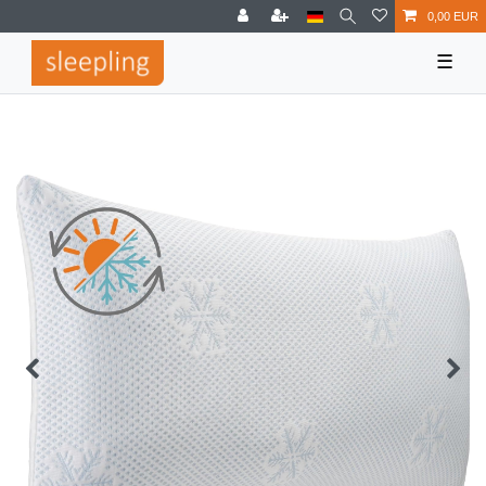
0,00 EUR
☰