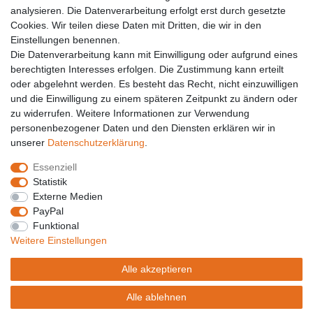
analysieren. Die Datenverarbeitung erfolgt erst durch gesetzte
Cookies. Wir teilen diese Daten mit Dritten, die wir in den
E-MAIL **
Einstellungen benennen.
Die Datenverarbeitung kann mit Einwilligung oder aufgrund eines
berechtigten Interesses erfolgen. Die Zustimmung kann erteilt
Hiermit bestätige ich, dass ich die
Daten­schutz­erklärung
gelesen habe. Meine
Einwilligung kann ich jederzeit widerrufen.**
oder abgelehnt werden. Es besteht das Recht, nicht einzuwilligen
und die Einwilligung zu einem späteren Zeitpunkt zu ändern oder
zu widerrufen. Weitere Informationen zur Verwendung
Abonnieren
personenbezogener Daten und den Diensten erklären wir in
unserer
Daten­schutz­erklärung
.
** Hierbei handelt es sich um ein Pflichtfeld.
Essenziell
Statistik
Widerrufs­recht
Widerrufs­formular
Impressum
Externe Medien
PayPal
Funktional
Daten­schutz­erklärung
AGB
Kontakt
Weitere Einstellungen
Alle akzeptieren
Alle ablehnen