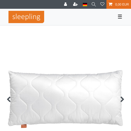
0,00 EUR
☰