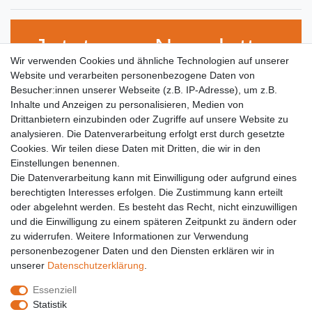
Jetzt zum Newsletter
Wir verwenden Cookies und ähnliche Technologien auf unserer
anmelden!
Website und verarbeiten personenbezogene Daten von
Besucher:innen unserer Webseite (z.B. IP-Adresse), um z.B.
Inhalte und Anzeigen zu personalisieren, Medien von
Drittanbietern einzubinden oder Zugriffe auf unsere Website zu
VORNAME
NACHNAME
analysieren. Die Datenverarbeitung erfolgt erst durch gesetzte
Cookies. Wir teilen diese Daten mit Dritten, die wir in den
E-MAIL **
Einstellungen benennen.
Die Datenverarbeitung kann mit Einwilligung oder aufgrund eines
berechtigten Interesses erfolgen. Die Zustimmung kann erteilt
Hiermit bestätige ich, dass ich die
Daten­schutz­erklärung
gelesen habe. Meine
Einwilligung kann ich jederzeit widerrufen.**
oder abgelehnt werden. Es besteht das Recht, nicht einzuwilligen
und die Einwilligung zu einem späteren Zeitpunkt zu ändern oder
zu widerrufen. Weitere Informationen zur Verwendung
Abonnieren
personenbezogener Daten und den Diensten erklären wir in
unserer
Daten­schutz­erklärung
.
** Hierbei handelt es sich um ein Pflichtfeld.
Essenziell
Statistik