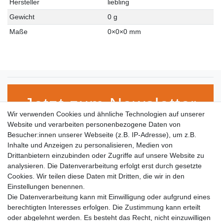
Hersteller
liebling
Gewicht
0 g
Maße
0
×
0
×
0
mm
Jetzt zum Newsletter
Wir verwenden Cookies und ähnliche Technologien auf unserer
anmelden!
Website und verarbeiten personenbezogene Daten von
Besucher:innen unserer Webseite (z.B. IP-Adresse), um z.B.
Inhalte und Anzeigen zu personalisieren, Medien von
Drittanbietern einzubinden oder Zugriffe auf unsere Website zu
VORNAME
NACHNAME
analysieren. Die Datenverarbeitung erfolgt erst durch gesetzte
Cookies. Wir teilen diese Daten mit Dritten, die wir in den
E-MAIL **
Einstellungen benennen.
Die Datenverarbeitung kann mit Einwilligung oder aufgrund eines
berechtigten Interesses erfolgen. Die Zustimmung kann erteilt
Hiermit bestätige ich, dass ich die
Daten­schutz­erklärung
gelesen habe. Meine
Einwilligung kann ich jederzeit widerrufen.**
oder abgelehnt werden. Es besteht das Recht, nicht einzuwilligen