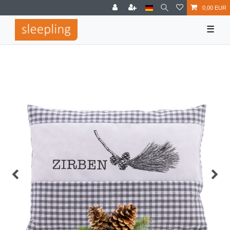
0,00 EUR
☰