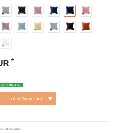
*
EUR
halb 1 Werktag
In den Warenkorb
sandkostenfrei