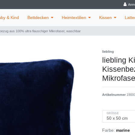
Anm
aby & Kind
Bettdecken
Heimtextilien
Kissen
Latte
nbezug aus 100% ultra flauschiger Mikrofaser, waschbar
liebling
liebling 
Kissenbez
Mikrofase
Artikelnummer
1900
GRÖSSE
Farbe:
marine