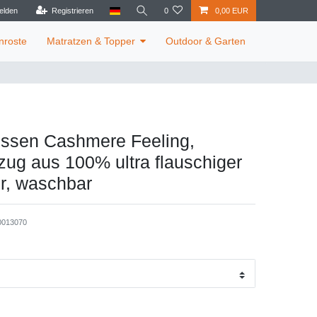
elden
Registrieren
0
0,00 EUR
nroste
Matratzen & Topper
Outdoor & Garten
Kissen Cashmere Feeling,
ug aus 100% ultra flauschiger
r, waschbar
0013070