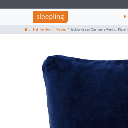
B
Heimtextilien
Kissen
liebling Kissen Cashmere Feeling, Kisse