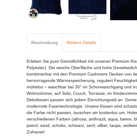
Beschreibung
Weitere Details
Erleben Sie pure Gemütlichkeit mit unseren Premium Ki
Polyester). Die weiche Oberfläche und hohe Gewebedicht
kombinierbar mit den Premium Cashmere Decken von liebl
hervorragende Wärmespeicherung, reguliert Feuchtigkeit 
mühelos – waschbar bei 30° im Schonwaschgang und tro
Wohnzimmer, auf Sofa, Couch, Terrasse, im Kinderzimm
Dekokissen passen sich jedem Einrichtungsstil an. Geni
modernste Fasertechnologie. Unsere Kissen sind schadst
die Farbe nicht passen, tauschen wir kostenlos um. Holen 
verschiedenen Farben (altrosa, anthrazit, aqua, beere, b
petrol, sand, schoko, schwarz, senf, silber, taupe, wollwe
Zuhause!